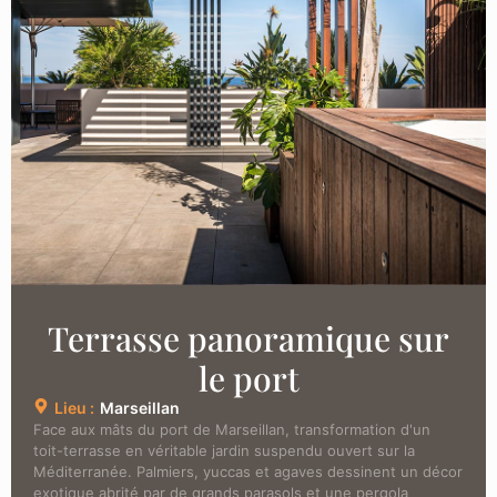
Terrasse panoramique sur
le port
Lieu :
Marseillan
Face aux mâts du port de Marseillan, transformation d'un
toit-terrasse en véritable jardin suspendu ouvert sur la
Méditerranée. Palmiers, yuccas et agaves dessinent un décor
exotique abrité par de grands parasols et une pergola