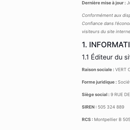
Dernière mise à jour :
Ju
Conformément aux dispos
Confiance dans l’économ
visiteurs du site intern
1. INFORMAT
1.1 Éditeur du si
Raison sociale :
VERT 
Forme juridique :
Sociét
Siège social :
9 RUE DE
SIREN :
505 324 889
RCS :
Montpellier B 50