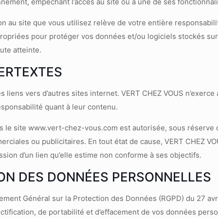
nnement, empêchant l’accès au site ou à une de ses fonctionnali
n au site que vous utilisez relève de votre entière responsabil
ropriées pour protéger vos données et/ou logiciels stockés s
ute atteinte.
PERTEXTES
es liens vers d’autres sites internet. VERT CHEZ VOUS n’exerce
esponsabilité quant à leur contenu.
rs le site www.vert-chez-vous.com est autorisée, sous réserve q
merciales ou publicitaires. En tout état de cause, VERT CHEZ VO
ion d’un lien qu’elle estime non conforme à ses objectifs.
ION DES DONNÉES PERSONNELLES
ent Général sur la Protection des Données (RGPD) du 27 avri
ectification, de portabilité et d’effacement de vos données pers