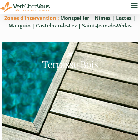
Nos
Bure
Zones d'intervention :
Montpellier | Nîmes | Lattes |
Mauguio | Castelnau-le-Lez | Saint-Jean-de-Védas
Terrasse Bois