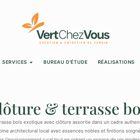
SERVICES
BUREAU D'ÉTUDE
RÉALISATIONS
lôture & terrasse bo
errasse bois exotique avec clôture assortie dans un cadre auth
ne architectural local avec essences nobles et finitions soigné
ns l'environnement rural tout en créant un espace de vie moder