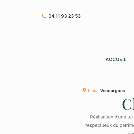
04 11 93 23 53
ACCUEIL
Lieu :
Vendargues
C
Réalisation d'une t
respectueux du patrimoi
da