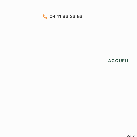
04 11 93 23 53
ACCUEIL
Remp