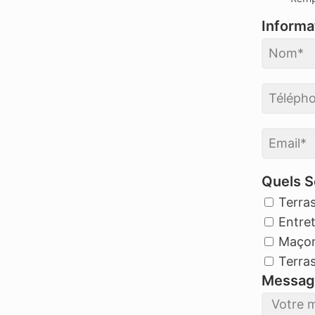
Informa
Quels S
Terra
Entret
Maçon
Terra
Messag